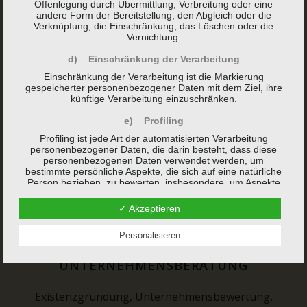
Offenlegung durch Übermittlung, Verbreitung oder eine
andere Form der Bereitstellung, den Abgleich oder die
Verknüpfung, die Einschränkung, das Löschen oder die
Vernichtung.
STEUERBERATUNG
d) Einschränkung der Verarbeitung
Steuererklärungen für Unternehmen oder
Einschränkung der Verarbeitung ist die Markierung
gespeicherter personenbezogener Daten mit dem Ziel, ihre
Privatpersonen für sämtliche Steuerarten,
künftige Verarbeitung einzuschränken.
Betriebsprüfung, Steuerplanung- und optimierung.
e) Profiling
Profiling ist jede Art der automatisierten Verarbeitung
personenbezogener Daten, die darin besteht, dass diese
personenbezogenen Daten verwendet werden, um
bestimmte persönliche Aspekte, die sich auf eine natürliche
Person beziehen, zu bewerten, insbesondere, um Aspekte
bezüglich Arbeitsleistung, wirtschaftlicher Lage, Gesundheit,
persönlicher Vorlieben, Interessen, Zuverlässigkeit,
✓ Akzeptieren
Verhalten, Aufenthaltsort oder Ortswechsel dieser natürlichen
Person zu analysieren oder vorherzusagen.
Personalisieren
f) Pseudonymisierung
UNTERNEHMENSBERATUNG
Pseudonymisierung ist die Verarbeitung personenbezogener
Daten in einer Weise, auf welche die personenbezogenen
Daten ohne Hinzuziehung zusätzlicher Informationen nicht
Existenzgründung, Unternehmensbewertung,
mehr einer spezifischen betroffenen Person zugeordnet