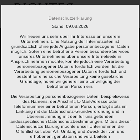
Springe
zum
Inhalt
Datenschutzerklärung
Stand: 09.08.2026
Wir freuen uns sehr über Ihr Interesse an unserem
Unternehmen. Eine Nutzung der Internetseiten ist
grundsätzlich ohne jede Angabe personenbezogener Daten
möglich. Sofern eine betroffene Person besondere Services
unseres Unternehmens über unsere Internetseite in
Anspruch nehmen möchte, könnte jedoch eine Verarbeitung
Kaum etwas braucht
personenbezogener Daten erforderlich werden. Ist die
Verarbeitung personenbezogener Daten erforderlich und
besteht für eine solche Verarbeitung keine gesetzliche
so viel Erklärung wie
Grundlage, holen wir generell eine Einwilligung der
betroffenen Person ein.
eine Steuererklärung.
Die Verarbeitung personenbezogener Daten, beispielsweise
des Namens, der Anschrift, E-Mail-Adresse oder
Telefonnummer einer betroffenen Person, erfolgt stets im
Einklang mit der Datenschutz-Grundverordnung und in
Brigitte Fuchs,
Schweizer Autorin, Lyrikerin, Sprachspielerin
Übereinstimmung mit den für uns geltenden
landesspezifischen Datenschutzbestimmungen. Mittels dieser
(*1951)
Datenschutzerklärung möchte unser Unternehmen die
Öffentlichkeit über Art, Umfang und Zweck der von uns
erhobenen, genutzten und verarbeiteten
KONTAKT
LEISTUNGEN