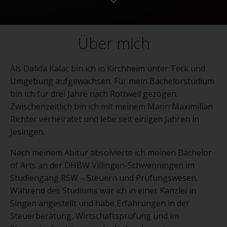
Name und Anschrift des für die Verarbeitung
Verantwortlichen
Über mich
Verantwortlicher im Sinne der Datenschutz-
Grundverordnung, sonstiger in den Mitgliedstaaten der
Europäischen Union geltenden Datenschutzgesetze und
anderer Bestimmungen mit datenschutzrechtlichem
Als Dalida Kalac bin ich in Kirchheim unter Teck und
Charakter ist die:
Umgebung aufgewachsen. Für mein Bachelorstudium
Richter Steuerberatung
bin ich für drei Jahre nach Rottweil gezogen.
Dalida Richter
Zwischenzeitlich bin ich mit meinem Mann Maximilian
Richter verheiratet und lebe seit einigen Jahren in
Alte Weilheimer Str. 26
Jesingen.
73230 Kirchheim unter Teck
Nach meinem Abitur absolvierte ich meinen Bachelor
Deutschland
of Arts an der DHBW Villingen-Schwenningen im
+49 176 3283 4829
Studiengang RSW – Steuern und Prüfungswesen.
E-Mail:
Während des Studiums war ich in einer Kanzlei in
Singen angestellt und habe Erfahrungen in der
Cookies / SessionStorage / LocalStorage
Steuerberatung, Wirtschaftsprüfung und im
Die Internetseiten verwenden teilweise so genannte Cookies,