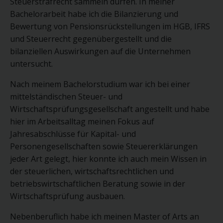
Steuerstrafrecht sammeln dürfen. In meiner
LocalStorage und SessionStorage. Dies dient dazu, unser
Angebot nutzerfreundlicher, effektiver und sicherer zu
Bachelorarbeit habe ich die Bilanzierung und
machen. Local Storage und SessionStorage ist eine
Bewertung von Pensionsrückstellungen im HGB, IFRS
Technologie, mit welcher ihr Browser Daten auf Ihrem
Computer oder mobilen Gerät abspeichert. Cookies sind
und Steuerrecht gegenübergestellt und die
Textdateien, welche über einen Internetbrowser auf einem
bilanziellen Auswirkungen auf die Unternehmen
Computersystem abgelegt und gespeichert werden. Sie
können die Verwendung von Cookies, LocalStorage und
untersucht.
SessionStorage durch entsprechende Einstellung in Ihrem
Browser verhindern.
Nach meinem Bachelorstudium war ich bei einer
Zahlreiche Internetseiten und Server verwenden Cookies.
mittelständischen Steuer- und
Viele Cookies enthalten eine sogenannte Cookie-ID. Eine
Cookie-ID ist eine eindeutige Kennung des Cookies. Sie
Wirtschaftsprüfungsgesellschaft angestellt und habe
besteht aus einer Zeichenfolge, durch welche Internetseiten
hier im Arbeitsalltag meinen Fokus auf
und Server dem konkreten Internetbrowser zugeordnet
werden können, in dem das Cookie gespeichert wurde. Dies
Jahresabschlüsse für Kapital- und
ermöglicht es den besuchten Internetseiten und Servern, den
Personengesellschaften sowie Steuererklärungen
individuellen Browser der betroffenen Person von anderen
Internetbrowsern, die andere Cookies enthalten, zu
jeder Art gelegt, hier konnte ich auch mein Wissen in
unterscheiden. Ein bestimmter Internetbrowser kann über die
der steuerlichen, wirtschaftsrechtlichen und
eindeutige Cookie-ID wiedererkannt und identifiziert werden.
betriebswirtschaftlichen Beratung sowie in der
Durch den Einsatz von Cookies kann den Nutzern dieser
Internetseite nutzerfreundlichere Services bereitstellen, die
Wirtschaftsprüfung ausbauen.
ohne die Cookie-Setzung nicht möglich wären.
Nebenberuflich habe ich meinen Master of Arts an
Mittels eines Cookies können die Informationen und