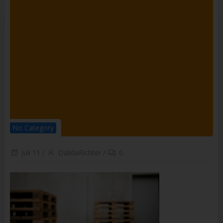
Empfänger ist eine natürliche oder juristische Person,
Behörde, Einrichtung oder andere Stelle, der
personenbezogene Daten offengelegt werden, unabhängig
davon, ob es sich bei ihr um einen Dritten handelt oder nicht.
Behörden, die im Rahmen eines bestimmten
Untersuchungsauftrags nach dem Unionsrecht oder dem
Recht der Mitgliedstaaten möglicherweise
personenbezogene Daten erhalten, gelten jedoch nicht als
Empfänger.
j) Dritter
Dritter ist eine natürliche oder juristische Person, Behörde,
Einrichtung oder andere Stelle außer der betroffenen Person,
dem Verantwortlichen, dem Auftragsverarbeiter und den
Personen, die unter der unmittelbaren Verantwortung des
No Category
Verantwortlichen oder des Auftragsverarbeiters befugt sind,
die personenbezogenen Daten zu verarbeiten.
Juli 11
/
DalidaRichter
/
0
k) Einwilligung
Einwilligung ist jede von der betroffenen Person freiwillig für
den bestimmten Fall in informierter Weise und
unmissverständlich abgegebene Willensbekundung in Form
einer Erklärung oder einer sonstigen eindeutigen
bestätigenden Handlung, mit der die betroffene Person zu
verstehen gibt, dass sie mit der Verarbeitung der sie
betreffenden personenbezogenen Daten einverstanden ist.