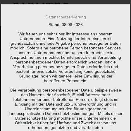
Springe
zum
Inhalt
Datenschutzerklärung
Stand: 08.08.2026
Wir freuen uns sehr über Ihr Interesse an unserem
Unternehmen. Eine Nutzung der Internetseiten ist
grundsätzlich ohne jede Angabe personenbezogener Daten
möglich. Sofern eine betroffene Person besondere Services
unseres Unternehmens über unsere Internetseite in
Anspruch nehmen möchte, könnte jedoch eine Verarbeitung
Kaum etwas braucht
personenbezogener Daten erforderlich werden. Ist die
Verarbeitung personenbezogener Daten erforderlich und
besteht für eine solche Verarbeitung keine gesetzliche
so viel Erklärung wie
Grundlage, holen wir generell eine Einwilligung der
betroffenen Person ein.
eine Steuererklärung.
Die Verarbeitung personenbezogener Daten, beispielsweise
des Namens, der Anschrift, E-Mail-Adresse oder
Telefonnummer einer betroffenen Person, erfolgt stets im
Einklang mit der Datenschutz-Grundverordnung und in
Brigitte Fuchs,
Schweizer Autorin, Lyrikerin, Sprachspielerin
Übereinstimmung mit den für uns geltenden
landesspezifischen Datenschutzbestimmungen. Mittels dieser
(*1951)
Datenschutzerklärung möchte unser Unternehmen die
Öffentlichkeit über Art, Umfang und Zweck der von uns
erhobenen, genutzten und verarbeiteten
KONTAKT
LEISTUNGEN