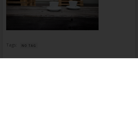
Name und Anschrift des für die Verarbeitung
Verantwortlichen
Verantwortlicher im Sinne der Datenschutz-
Grundverordnung, sonstiger in den Mitgliedstaaten der
Europäischen Union geltenden Datenschutzgesetze und
anderer Bestimmungen mit datenschutzrechtlichem
Charakter ist die:
Tags:
NO TAG
Richter Steuerberatung
Beitragsnavigation
Dalida Richter
PREVIOUS ARTICLE
Alte Weilheimer Str. 26
No responses yet
73230 Kirchheim unter Teck
Deutschland
+49 176 3283 4829
Schreibe einen Kommentar
E-Mail:
Deine E-Mail-Adresse wird nicht veröffentlicht.
Erforderliche
Felder sind mit
*
markiert
Cookies / SessionStorage / LocalStorage
Die Internetseiten verwenden teilweise so genannte Cookies,
Kommentar
*