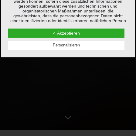
werden können, sofern diese zusätzlichen Informationen
gesondert aufbewahrt werden und technischen und
organisatorischen Maßnahmen unterliegen, die
gewährleisten, dass die personenbezogenen Daten nicht
einer identifizierten oder identifizierbaren natürlichen Person
zugewiesen werden.
✓ Akzeptieren
g) Verantwortlicher oder für die Verarbeitung
Verantwortlicher
Personalisieren
Verantwortlicher oder für die Verarbeitung Verantwortlicher ist
die natürliche oder juristische Person, Behörde, Einrichtung
oder andere Stelle, die allein oder gemeinsam mit anderen
über die Zwecke und Mittel der Verarbeitung von
personenbezogenen Daten entscheidet. Sind die Zwecke
und Mittel dieser Verarbeitung durch das Unionsrecht oder
das Recht der Mitgliedstaaten vorgegeben, so kann der
Verantwortliche beziehungsweise können die bestimmten
Kriterien seiner Benennung nach dem Unionsrecht oder dem
Recht der Mitgliedstaaten vorgesehen werden.
h) Auftragsverarbeiter
Auftragsverarbeiter ist eine natürliche oder juristische
Person, Behörde, Einrichtung oder andere Stelle, die
personenbezogene Daten im Auftrag des Verantwortlichen
verarbeitet.
i) Empfänger