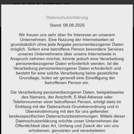
Springe
zum
Inhalt
Datenschutzerklärung
Stand: 08.08.2026
Wir freuen uns sehr über Ihr Interesse an unserem
Unternehmen. Eine Nutzung der Internetseiten ist
grundsätzlich ohne jede Angabe personenbezogener Daten
möglich. Sofern eine betroffene Person besondere Services
unseres Unternehmens über unsere Internetseite in
Anspruch nehmen möchte, könnte jedoch eine Verarbeitung
Kaum etwas braucht
personenbezogener Daten erforderlich werden. Ist die
Verarbeitung personenbezogener Daten erforderlich und
besteht für eine solche Verarbeitung keine gesetzliche
so viel Erklärung wie
Grundlage, holen wir generell eine Einwilligung der
betroffenen Person ein.
eine Steuererklärung.
Die Verarbeitung personenbezogener Daten, beispielsweise
des Namens, der Anschrift, E-Mail-Adresse oder
Telefonnummer einer betroffenen Person, erfolgt stets im
Einklang mit der Datenschutz-Grundverordnung und in
Brigitte Fuchs,
Schweizer Autorin, Lyrikerin, Sprachspielerin
Übereinstimmung mit den für uns geltenden
landesspezifischen Datenschutzbestimmungen. Mittels dieser
(*1951)
Datenschutzerklärung möchte unser Unternehmen die
Öffentlichkeit über Art, Umfang und Zweck der von uns
erhobenen, genutzten und verarbeiteten
KONTAKT
LEISTUNGEN