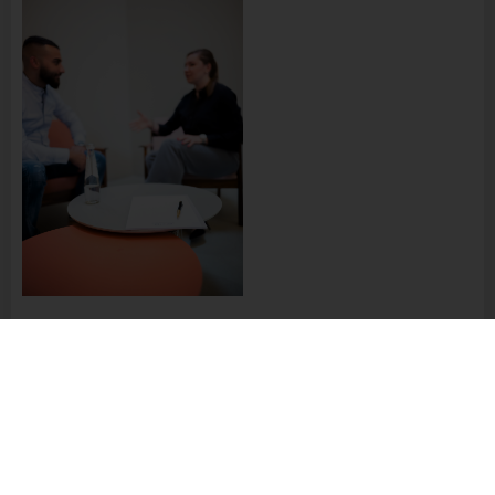
Name und Anschrift des für die Verarbeitung
Verantwortlichen
Verantwortlicher im Sinne der Datenschutz-
Grundverordnung, sonstiger in den Mitgliedstaaten der
Europäischen Union geltenden Datenschutzgesetze und
anderer Bestimmungen mit datenschutzrechtlichem
Charakter ist die:
Richter Steuerberatung
Dalida Richter
Alte Weilheimer Str. 26
73230 Kirchheim unter Teck
Deutschland
Tags:
NO TAG
+49 176 3283 4829
Beitragsnavigation
E-Mail:
PREVIOUS ARTICLE
Cookies / SessionStorage / LocalStorage
No responses yet
Die Internetseiten verwenden teilweise so genannte Cookies,