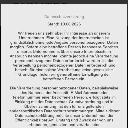
Springe
zum
Inhalt
Datenschutzerklärung
Stand: 10.08.2026
Wir freuen uns sehr über Ihr Interesse an unserem
Unternehmen. Eine Nutzung der Internetseiten ist
grundsätzlich ohne jede Angabe personenbezogener Daten
möglich. Sofern eine betroffene Person besondere Services
unseres Unternehmens über unsere Internetseite in
Anspruch nehmen möchte, könnte jedoch eine Verarbeitung
Kaum etwas braucht
personenbezogener Daten erforderlich werden. Ist die
Verarbeitung personenbezogener Daten erforderlich und
besteht für eine solche Verarbeitung keine gesetzliche
so viel Erklärung wie
Grundlage, holen wir generell eine Einwilligung der
betroffenen Person ein.
eine Steuererklärung.
Die Verarbeitung personenbezogener Daten, beispielsweise
des Namens, der Anschrift, E-Mail-Adresse oder
Telefonnummer einer betroffenen Person, erfolgt stets im
Einklang mit der Datenschutz-Grundverordnung und in
Brigitte Fuchs,
Schweizer Autorin, Lyrikerin, Sprachspielerin
Übereinstimmung mit den für uns geltenden
landesspezifischen Datenschutzbestimmungen. Mittels dieser
(*1951)
Datenschutzerklärung möchte unser Unternehmen die
Öffentlichkeit über Art, Umfang und Zweck der von uns
erhobenen, genutzten und verarbeiteten
KONTAKT
LEISTUNGEN