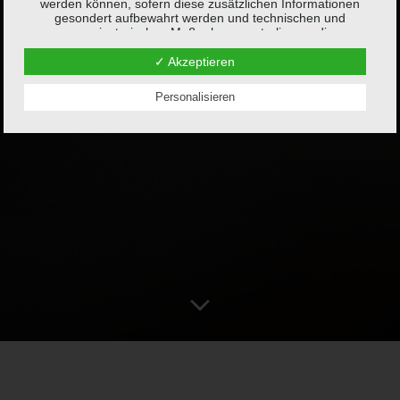
werden können, sofern diese zusätzlichen Informationen
gesondert aufbewahrt werden und technischen und
organisatorischen Maßnahmen unterliegen, die
gewährleisten, dass die personenbezogenen Daten nicht
einer identifizierten oder identifizierbaren natürlichen Person
✓ Akzeptieren
zugewiesen werden.
Personalisieren
g) Verantwortlicher oder für die Verarbeitung
Verantwortlicher
Verantwortlicher oder für die Verarbeitung Verantwortlicher ist
die natürliche oder juristische Person, Behörde, Einrichtung
oder andere Stelle, die allein oder gemeinsam mit anderen
über die Zwecke und Mittel der Verarbeitung von
personenbezogenen Daten entscheidet. Sind die Zwecke
und Mittel dieser Verarbeitung durch das Unionsrecht oder
das Recht der Mitgliedstaaten vorgegeben, so kann der
Verantwortliche beziehungsweise können die bestimmten
Kriterien seiner Benennung nach dem Unionsrecht oder dem
Recht der Mitgliedstaaten vorgesehen werden.
h) Auftragsverarbeiter
Auftragsverarbeiter ist eine natürliche oder juristische
Person, Behörde, Einrichtung oder andere Stelle, die
personenbezogene Daten im Auftrag des Verantwortlichen
verarbeitet.
i) Empfänger