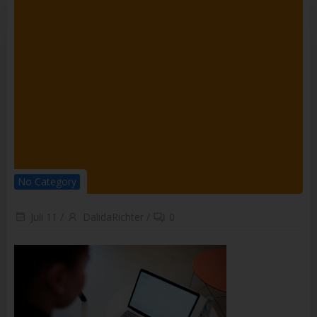
Empfänger ist eine natürliche oder juristische Person,
Behörde, Einrichtung oder andere Stelle, der
personenbezogene Daten offengelegt werden, unabhängig
davon, ob es sich bei ihr um einen Dritten handelt oder nicht.
Behörden, die im Rahmen eines bestimmten
Untersuchungsauftrags nach dem Unionsrecht oder dem
Recht der Mitgliedstaaten möglicherweise
personenbezogene Daten erhalten, gelten jedoch nicht als
Empfänger.
j) Dritter
Dritter ist eine natürliche oder juristische Person, Behörde,
Einrichtung oder andere Stelle außer der betroffenen Person,
dem Verantwortlichen, dem Auftragsverarbeiter und den
Personen, die unter der unmittelbaren Verantwortung des
No Category
Verantwortlichen oder des Auftragsverarbeiters befugt sind,
die personenbezogenen Daten zu verarbeiten.
Juli 11
/
DalidaRichter
/
0
k) Einwilligung
Einwilligung ist jede von der betroffenen Person freiwillig für
den bestimmten Fall in informierter Weise und
unmissverständlich abgegebene Willensbekundung in Form
einer Erklärung oder einer sonstigen eindeutigen
bestätigenden Handlung, mit der die betroffene Person zu
verstehen gibt, dass sie mit der Verarbeitung der sie
betreffenden personenbezogenen Daten einverstanden ist.