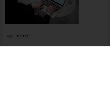
Name und Anschrift des für die Verarbeitung
Verantwortlichen
Verantwortlicher im Sinne der Datenschutz-
Grundverordnung, sonstiger in den Mitgliedstaaten der
Europäischen Union geltenden Datenschutzgesetze und
anderer Bestimmungen mit datenschutzrechtlichem
Charakter ist die:
Tags:
NO TAG
Richter Steuerberatung
Beitragsnavigation
Dalida Richter
PREVIOUS ARTICLE
Alte Weilheimer Str. 26
No responses yet
73230 Kirchheim unter Teck
Deutschland
+49 176 3283 4829
Schreibe einen Kommentar
E-Mail:
Deine E-Mail-Adresse wird nicht veröffentlicht.
Erforderliche
Felder sind mit
*
markiert
Cookies / SessionStorage / LocalStorage
Die Internetseiten verwenden teilweise so genannte Cookies,
Kommentar
*