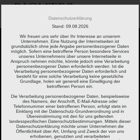
Springe
zum
Inhalt
Datenschutzerklärung
Stand: 09.08.2026
Wir freuen uns sehr über Ihr Interesse an unserem
Unternehmen. Eine Nutzung der Internetseiten ist
grundsätzlich ohne jede Angabe personenbezogener Daten
möglich. Sofern eine betroffene Person besondere Services
unseres Unternehmens über unsere Internetseite in
Anspruch nehmen möchte, könnte jedoch eine Verarbeitung
Kaum etwas braucht
personenbezogener Daten erforderlich werden. Ist die
Verarbeitung personenbezogener Daten erforderlich und
besteht für eine solche Verarbeitung keine gesetzliche
so viel Erklärung wie
Grundlage, holen wir generell eine Einwilligung der
betroffenen Person ein.
eine Steuererklärung.
Die Verarbeitung personenbezogener Daten, beispielsweise
des Namens, der Anschrift, E-Mail-Adresse oder
Telefonnummer einer betroffenen Person, erfolgt stets im
Einklang mit der Datenschutz-Grundverordnung und in
Brigitte Fuchs,
Schweizer Autorin, Lyrikerin, Sprachspielerin
Übereinstimmung mit den für uns geltenden
landesspezifischen Datenschutzbestimmungen. Mittels dieser
(*1951)
Datenschutzerklärung möchte unser Unternehmen die
Öffentlichkeit über Art, Umfang und Zweck der von uns
erhobenen, genutzten und verarbeiteten
KONTAKT
LEISTUNGEN