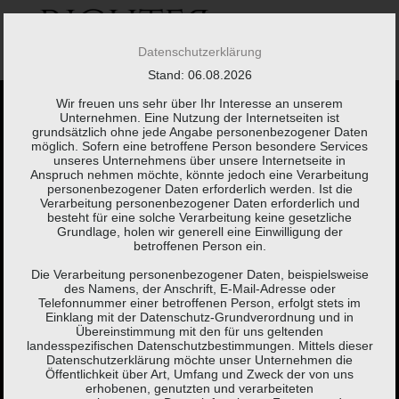
Springe
zum
Inhalt
Datenschutzerklärung
Stand: 06.08.2026
Wir freuen uns sehr über Ihr Interesse an unserem
Unternehmen. Eine Nutzung der Internetseiten ist
grundsätzlich ohne jede Angabe personenbezogener Daten
möglich. Sofern eine betroffene Person besondere Services
unseres Unternehmens über unsere Internetseite in
Anspruch nehmen möchte, könnte jedoch eine Verarbeitung
Kaum etwas braucht
personenbezogener Daten erforderlich werden. Ist die
Verarbeitung personenbezogener Daten erforderlich und
besteht für eine solche Verarbeitung keine gesetzliche
so viel Erklärung wie
Grundlage, holen wir generell eine Einwilligung der
betroffenen Person ein.
eine Steuererklärung.
Die Verarbeitung personenbezogener Daten, beispielsweise
des Namens, der Anschrift, E-Mail-Adresse oder
Telefonnummer einer betroffenen Person, erfolgt stets im
Einklang mit der Datenschutz-Grundverordnung und in
Brigitte Fuchs,
Schweizer Autorin, Lyrikerin, Sprachspielerin
Übereinstimmung mit den für uns geltenden
landesspezifischen Datenschutzbestimmungen. Mittels dieser
(*1951)
Datenschutzerklärung möchte unser Unternehmen die
Öffentlichkeit über Art, Umfang und Zweck der von uns
erhobenen, genutzten und verarbeiteten
KONTAKT
LEISTUNGEN