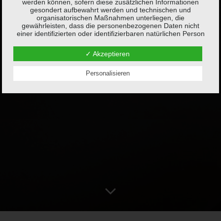
werden können, sofern diese zusätzlichen Informationen
gesondert aufbewahrt werden und technischen und
organisatorischen Maßnahmen unterliegen, die
gewährleisten, dass die personenbezogenen Daten nicht
einer identifizierten oder identifizierbaren natürlichen Person
zugewiesen werden.
✓ Akzeptieren
g) Verantwortlicher oder für die Verarbeitung
Verantwortlicher
Personalisieren
Verantwortlicher oder für die Verarbeitung Verantwortlicher ist
die natürliche oder juristische Person, Behörde, Einrichtung
oder andere Stelle, die allein oder gemeinsam mit anderen
über die Zwecke und Mittel der Verarbeitung von
personenbezogenen Daten entscheidet. Sind die Zwecke
und Mittel dieser Verarbeitung durch das Unionsrecht oder
das Recht der Mitgliedstaaten vorgegeben, so kann der
Verantwortliche beziehungsweise können die bestimmten
Kriterien seiner Benennung nach dem Unionsrecht oder dem
Recht der Mitgliedstaaten vorgesehen werden.
h) Auftragsverarbeiter
Auftragsverarbeiter ist eine natürliche oder juristische
Person, Behörde, Einrichtung oder andere Stelle, die
personenbezogene Daten im Auftrag des Verantwortlichen
verarbeitet.
i) Empfänger