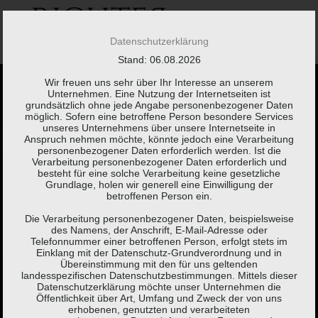
Springe
zum
Inhalt
Datenschutzerklärung
Stand: 06.08.2026
Wir freuen uns sehr über Ihr Interesse an unserem
Unternehmen. Eine Nutzung der Internetseiten ist
grundsätzlich ohne jede Angabe personenbezogener Daten
möglich. Sofern eine betroffene Person besondere Services
unseres Unternehmens über unsere Internetseite in
Anspruch nehmen möchte, könnte jedoch eine Verarbeitung
Kaum etwas braucht
personenbezogener Daten erforderlich werden. Ist die
Verarbeitung personenbezogener Daten erforderlich und
besteht für eine solche Verarbeitung keine gesetzliche
so viel Erklärung wie
Grundlage, holen wir generell eine Einwilligung der
betroffenen Person ein.
eine Steuererklärung.
Die Verarbeitung personenbezogener Daten, beispielsweise
des Namens, der Anschrift, E-Mail-Adresse oder
Telefonnummer einer betroffenen Person, erfolgt stets im
Einklang mit der Datenschutz-Grundverordnung und in
Brigitte Fuchs,
Schweizer Autorin, Lyrikerin, Sprachspielerin
Übereinstimmung mit den für uns geltenden
landesspezifischen Datenschutzbestimmungen. Mittels dieser
(*1951)
Datenschutzerklärung möchte unser Unternehmen die
Öffentlichkeit über Art, Umfang und Zweck der von uns
erhobenen, genutzten und verarbeiteten
KONTAKT
LEISTUNGEN