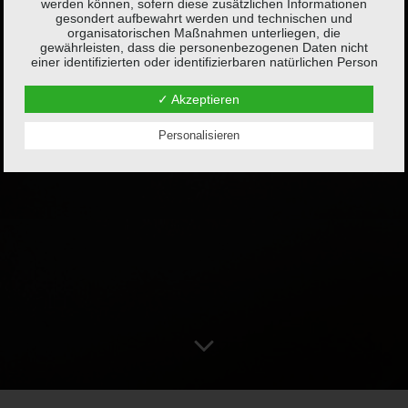
werden können, sofern diese zusätzlichen Informationen
gesondert aufbewahrt werden und technischen und
organisatorischen Maßnahmen unterliegen, die
gewährleisten, dass die personenbezogenen Daten nicht
einer identifizierten oder identifizierbaren natürlichen Person
zugewiesen werden.
✓ Akzeptieren
g) Verantwortlicher oder für die Verarbeitung
Verantwortlicher
Personalisieren
Verantwortlicher oder für die Verarbeitung Verantwortlicher ist
die natürliche oder juristische Person, Behörde, Einrichtung
oder andere Stelle, die allein oder gemeinsam mit anderen
über die Zwecke und Mittel der Verarbeitung von
personenbezogenen Daten entscheidet. Sind die Zwecke
und Mittel dieser Verarbeitung durch das Unionsrecht oder
das Recht der Mitgliedstaaten vorgegeben, so kann der
Verantwortliche beziehungsweise können die bestimmten
Kriterien seiner Benennung nach dem Unionsrecht oder dem
Recht der Mitgliedstaaten vorgesehen werden.
h) Auftragsverarbeiter
Auftragsverarbeiter ist eine natürliche oder juristische
Person, Behörde, Einrichtung oder andere Stelle, die
personenbezogene Daten im Auftrag des Verantwortlichen
verarbeitet.
i) Empfänger