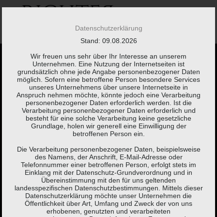
Springe
zum
Inhalt
Datenschutzerklärung
Stand: 09.08.2026
Wir freuen uns sehr über Ihr Interesse an unserem
Unternehmen. Eine Nutzung der Internetseiten ist
grundsätzlich ohne jede Angabe personenbezogener Daten
möglich. Sofern eine betroffene Person besondere Services
unseres Unternehmens über unsere Internetseite in
Anspruch nehmen möchte, könnte jedoch eine Verarbeitung
Kaum etwas braucht
personenbezogener Daten erforderlich werden. Ist die
Verarbeitung personenbezogener Daten erforderlich und
besteht für eine solche Verarbeitung keine gesetzliche
so viel Erklärung wie
Grundlage, holen wir generell eine Einwilligung der
betroffenen Person ein.
eine Steuererklärung.
Die Verarbeitung personenbezogener Daten, beispielsweise
des Namens, der Anschrift, E-Mail-Adresse oder
Telefonnummer einer betroffenen Person, erfolgt stets im
Einklang mit der Datenschutz-Grundverordnung und in
Brigitte Fuchs,
Schweizer Autorin, Lyrikerin, Sprachspielerin
Übereinstimmung mit den für uns geltenden
landesspezifischen Datenschutzbestimmungen. Mittels dieser
(*1951)
Datenschutzerklärung möchte unser Unternehmen die
Öffentlichkeit über Art, Umfang und Zweck der von uns
erhobenen, genutzten und verarbeiteten
KONTAKT
LEISTUNGEN