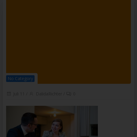
Empfänger ist eine natürliche oder juristische Person,
Behörde, Einrichtung oder andere Stelle, der
personenbezogene Daten offengelegt werden, unabhängig
davon, ob es sich bei ihr um einen Dritten handelt oder nicht.
Behörden, die im Rahmen eines bestimmten
Untersuchungsauftrags nach dem Unionsrecht oder dem
Recht der Mitgliedstaaten möglicherweise
personenbezogene Daten erhalten, gelten jedoch nicht als
Empfänger.
j) Dritter
Dritter ist eine natürliche oder juristische Person, Behörde,
Einrichtung oder andere Stelle außer der betroffenen Person,
dem Verantwortlichen, dem Auftragsverarbeiter und den
Personen, die unter der unmittelbaren Verantwortung des
No Category
Verantwortlichen oder des Auftragsverarbeiters befugt sind,
die personenbezogenen Daten zu verarbeiten.
Juli 11
/
DalidaRichter
/
0
k) Einwilligung
Einwilligung ist jede von der betroffenen Person freiwillig für
den bestimmten Fall in informierter Weise und
unmissverständlich abgegebene Willensbekundung in Form
einer Erklärung oder einer sonstigen eindeutigen
bestätigenden Handlung, mit der die betroffene Person zu
verstehen gibt, dass sie mit der Verarbeitung der sie
betreffenden personenbezogenen Daten einverstanden ist.