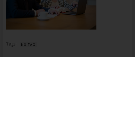
Name und Anschrift des für die Verarbeitung
Verantwortlichen
Verantwortlicher im Sinne der Datenschutz-
Grundverordnung, sonstiger in den Mitgliedstaaten der
Europäischen Union geltenden Datenschutzgesetze und
anderer Bestimmungen mit datenschutzrechtlichem
Charakter ist die:
Tags:
NO TAG
Richter Steuerberatung
Beitragsnavigation
Dalida Richter
PREVIOUS ARTICLE
Alte Weilheimer Str. 26
No responses yet
73230 Kirchheim unter Teck
Deutschland
+49 176 3283 4829
Schreibe einen Kommentar
E-Mail:
Deine E-Mail-Adresse wird nicht veröffentlicht.
Erforderliche
Felder sind mit
*
markiert
Cookies / SessionStorage / LocalStorage
Die Internetseiten verwenden teilweise so genannte Cookies,
Kommentar
*