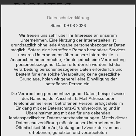
Springe
zum
Inhalt
Datenschutzerklärung
Stand: 09.08.2026
Wir freuen uns sehr über Ihr Interesse an unserem
Unternehmen. Eine Nutzung der Internetseiten ist
grundsätzlich ohne jede Angabe personenbezogener Daten
möglich. Sofern eine betroffene Person besondere Services
unseres Unternehmens über unsere Internetseite in
Anspruch nehmen möchte, könnte jedoch eine Verarbeitung
Kaum etwas braucht
personenbezogener Daten erforderlich werden. Ist die
Verarbeitung personenbezogener Daten erforderlich und
besteht für eine solche Verarbeitung keine gesetzliche
so viel Erklärung wie
Grundlage, holen wir generell eine Einwilligung der
betroffenen Person ein.
eine Steuererklärung.
Die Verarbeitung personenbezogener Daten, beispielsweise
des Namens, der Anschrift, E-Mail-Adresse oder
Telefonnummer einer betroffenen Person, erfolgt stets im
Einklang mit der Datenschutz-Grundverordnung und in
Brigitte Fuchs,
Schweizer Autorin, Lyrikerin, Sprachspielerin
Übereinstimmung mit den für uns geltenden
landesspezifischen Datenschutzbestimmungen. Mittels dieser
(*1951)
Datenschutzerklärung möchte unser Unternehmen die
Öffentlichkeit über Art, Umfang und Zweck der von uns
erhobenen, genutzten und verarbeiteten
KONTAKT
LEISTUNGEN