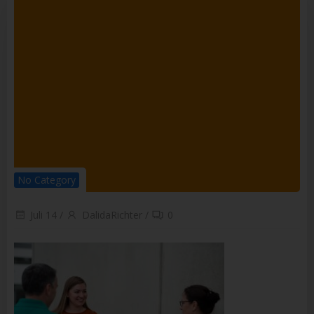
Empfänger ist eine natürliche oder juristische Person,
Behörde, Einrichtung oder andere Stelle, der
personenbezogene Daten offengelegt werden, unabhängig
davon, ob es sich bei ihr um einen Dritten handelt oder nicht.
Behörden, die im Rahmen eines bestimmten
Untersuchungsauftrags nach dem Unionsrecht oder dem
Recht der Mitgliedstaaten möglicherweise
personenbezogene Daten erhalten, gelten jedoch nicht als
Empfänger.
j) Dritter
Dritter ist eine natürliche oder juristische Person, Behörde,
Einrichtung oder andere Stelle außer der betroffenen Person,
dem Verantwortlichen, dem Auftragsverarbeiter und den
Personen, die unter der unmittelbaren Verantwortung des
No Category
Verantwortlichen oder des Auftragsverarbeiters befugt sind,
die personenbezogenen Daten zu verarbeiten.
Juli 14
/
DalidaRichter
/
0
k) Einwilligung
Einwilligung ist jede von der betroffenen Person freiwillig für
den bestimmten Fall in informierter Weise und
unmissverständlich abgegebene Willensbekundung in Form
einer Erklärung oder einer sonstigen eindeutigen
bestätigenden Handlung, mit der die betroffene Person zu
verstehen gibt, dass sie mit der Verarbeitung der sie
betreffenden personenbezogenen Daten einverstanden ist.