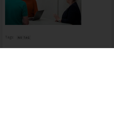
Name und Anschrift des für die Verarbeitung
Verantwortlichen
Verantwortlicher im Sinne der Datenschutz-
Grundverordnung, sonstiger in den Mitgliedstaaten der
Europäischen Union geltenden Datenschutzgesetze und
anderer Bestimmungen mit datenschutzrechtlichem
Charakter ist die:
Tags:
NO TAG
Richter Steuerberatung
Beitragsnavigation
Dalida Richter
PREVIOUS ARTICLE
Alte Weilheimer Str. 26
No responses yet
73230 Kirchheim unter Teck
Deutschland
+49 176 3283 4829
Schreibe einen Kommentar
E-Mail:
Deine E-Mail-Adresse wird nicht veröffentlicht.
Erforderliche
Felder sind mit
*
markiert
Cookies / SessionStorage / LocalStorage
Die Internetseiten verwenden teilweise so genannte Cookies,
Kommentar
*