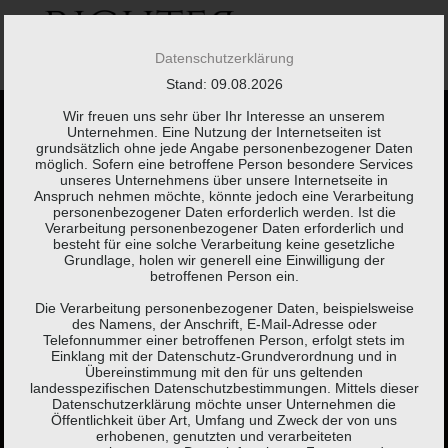
Springe
zum
Inhalt
Datenschutzerklärung
Stand: 09.08.2026
Wir freuen uns sehr über Ihr Interesse an unserem
Unternehmen. Eine Nutzung der Internetseiten ist
grundsätzlich ohne jede Angabe personenbezogener Daten
möglich. Sofern eine betroffene Person besondere Services
unseres Unternehmens über unsere Internetseite in
Anspruch nehmen möchte, könnte jedoch eine Verarbeitung
Kaum etwas braucht
personenbezogener Daten erforderlich werden. Ist die
Verarbeitung personenbezogener Daten erforderlich und
besteht für eine solche Verarbeitung keine gesetzliche
so viel Erklärung wie
Grundlage, holen wir generell eine Einwilligung der
betroffenen Person ein.
eine Steuererklärung.
Die Verarbeitung personenbezogener Daten, beispielsweise
des Namens, der Anschrift, E-Mail-Adresse oder
Telefonnummer einer betroffenen Person, erfolgt stets im
Einklang mit der Datenschutz-Grundverordnung und in
Brigitte Fuchs,
Schweizer Autorin, Lyrikerin, Sprachspielerin
Übereinstimmung mit den für uns geltenden
landesspezifischen Datenschutzbestimmungen. Mittels dieser
(*1951)
Datenschutzerklärung möchte unser Unternehmen die
Öffentlichkeit über Art, Umfang und Zweck der von uns
erhobenen, genutzten und verarbeiteten
KONTAKT
LEISTUNGEN