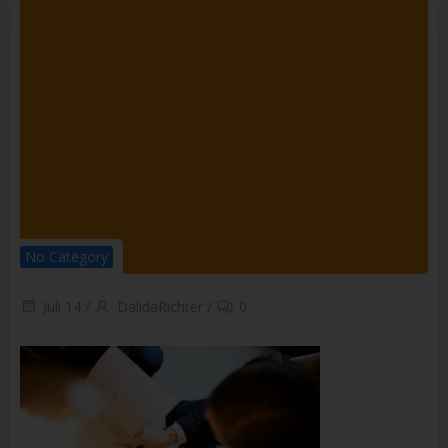
Empfänger ist eine natürliche oder juristische Person,
Behörde, Einrichtung oder andere Stelle, der
personenbezogene Daten offengelegt werden, unabhängig
davon, ob es sich bei ihr um einen Dritten handelt oder nicht.
Behörden, die im Rahmen eines bestimmten
Untersuchungsauftrags nach dem Unionsrecht oder dem
Recht der Mitgliedstaaten möglicherweise
personenbezogene Daten erhalten, gelten jedoch nicht als
Empfänger.
j) Dritter
Dritter ist eine natürliche oder juristische Person, Behörde,
Einrichtung oder andere Stelle außer der betroffenen Person,
dem Verantwortlichen, dem Auftragsverarbeiter und den
Personen, die unter der unmittelbaren Verantwortung des
No Category
Verantwortlichen oder des Auftragsverarbeiters befugt sind,
die personenbezogenen Daten zu verarbeiten.
Juli 14
/
DalidaRichter
/
0
k) Einwilligung
Einwilligung ist jede von der betroffenen Person freiwillig für
den bestimmten Fall in informierter Weise und
unmissverständlich abgegebene Willensbekundung in Form
einer Erklärung oder einer sonstigen eindeutigen
bestätigenden Handlung, mit der die betroffene Person zu
verstehen gibt, dass sie mit der Verarbeitung der sie
betreffenden personenbezogenen Daten einverstanden ist.