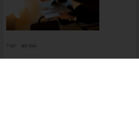
Name und Anschrift des für die Verarbeitung
Verantwortlichen
Verantwortlicher im Sinne der Datenschutz-
Grundverordnung, sonstiger in den Mitgliedstaaten der
Europäischen Union geltenden Datenschutzgesetze und
anderer Bestimmungen mit datenschutzrechtlichem
Charakter ist die:
Tags:
NO TAG
Richter Steuerberatung
Beitragsnavigation
Dalida Richter
PREVIOUS ARTICLE
Alte Weilheimer Str. 26
No responses yet
73230 Kirchheim unter Teck
Deutschland
+49 176 3283 4829
Schreibe einen Kommentar
E-Mail:
Deine E-Mail-Adresse wird nicht veröffentlicht.
Erforderliche
Felder sind mit
*
markiert
Cookies / SessionStorage / LocalStorage
Die Internetseiten verwenden teilweise so genannte Cookies,
Kommentar
*