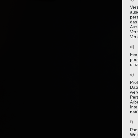
Vera
aus
per
das
Aus
Verb
Ver
d) 
Ein
per
ein
e) 
Prof
Dat
werd
Per
Arbe
Inte
nat
f) 
Pse
Wei