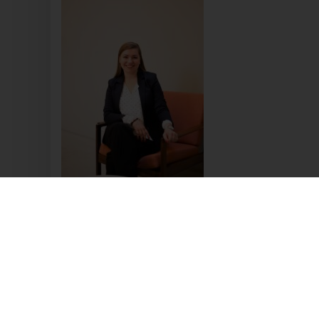
Dali
Alte
732
Deu
+49
E-M
Coo
Die
und
effe
Tec
Ger
Int
Sie
Tags:
NO TAG
dur
Zah
Beitragsnavigation
enth
PREVIOUS ARTICLE
Ken
Int
kön