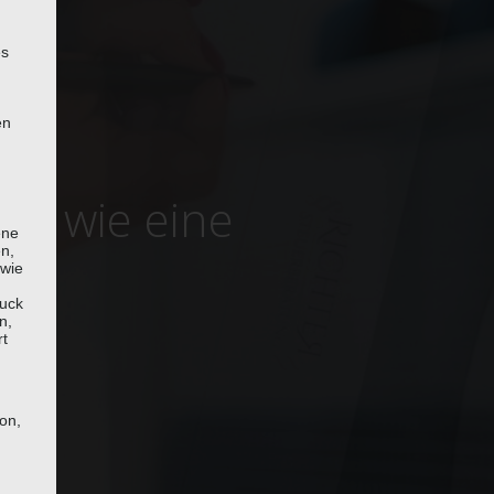
es
en
ng wie eine
ene
en,
 wie
uck
n,
rt
son,