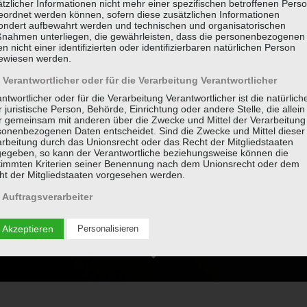
tzlicher Informationen nicht mehr einer spezifischen betroffenen Pers
eordnet werden können, sofern diese zusätzlichen Informationen
ondert aufbewahrt werden und technischen und organisatorischen
nahmen unterliegen, die gewährleisten, dass die personenbezogenen
n nicht einer identifizierten oder identifizierbaren natürlichen Person
ewiesen werden.
Verantwortlicher oder für die Verarbeitung Verantwortlicher
ntwortlicher oder für die Verarbeitung Verantwortlicher ist die natürlich
 juristische Person, Behörde, Einrichtung oder andere Stelle, die allein
r gemeinsam mit anderen über die Zwecke und Mittel der Verarbeitung
sonenbezogenen Daten entscheidet. Sind die Zwecke und Mittel dieser
arbeitung durch das Unionsrecht oder das Recht der Mitgliedstaaten
gegeben, so kann der Verantwortliche beziehungsweise können die
timmten Kriterien seiner Benennung nach dem Unionsrecht oder dem
ht der Mitgliedstaaten vorgesehen werden.
Auftragsverarbeiter
ragsverarbeiter ist eine natürliche oder juristische Person, Behörde,
richtung oder andere Stelle, die personenbezogene Daten im Auftrag d
 Akzeptieren
Personalisieren
ntwortlichen verarbeitet.
 Empfänger
änger ist eine natürliche oder juristische Person, Behörde, Einrichtun
r andere Stelle, der personenbezogene Daten offengelegt werden,
hängig davon, ob es sich bei ihr um einen Dritten handelt oder nicht.