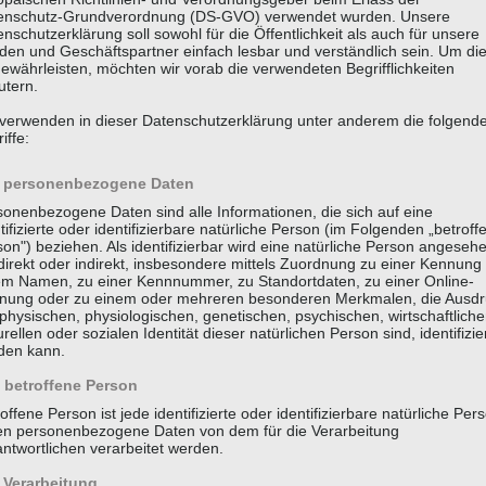
enschutz-Grundverordnung (DS-GVO) verwendet wurden. Unsere
nschutzerklärung soll sowohl für die Öffentlichkeit als auch für unsere
den und Geschäftspartner einfach lesbar und verständlich sein. Um di
ewährleisten, möchten wir vorab die verwendeten Begrifflichkeiten
utern.
 verwenden in dieser Datenschutzerklärung unter anderem die folgend
iffe:
personenbezogene Daten
 braucht so viel Erkläru
sonenbezogene Daten sind alle Informationen, die sich auf eine
tifizierte oder identifizierbare natürliche Person (im Folgenden „betroff
Steuererklärung.
on") beziehen. Als identifizierbar wird eine natürliche Person angeseh
direkt oder indirekt, insbesondere mittels Zuordnung zu einer Kennung
em Namen, zu einer Kennnummer, zu Standortdaten, zu einer Online-
nung oder zu einem oder mehreren besonderen Merkmalen, die Ausdr
physischen, physiologischen, genetischen, psychischen, wirtschaftliche
Brigitte Fuchs,
Schweizer Autorin, Lyrikerin, Sprachspielerin (*1951)
urellen oder sozialen Identität dieser natürlichen Person sind, identifizie
den kann.
betroffene Person
KONTAKT
LEISTUNGEN
offene Person ist jede identifizierte oder identifizierbare natürliche Per
en personenbezogene Daten von dem für die Verarbeitung
ntwortlichen verarbeitet werden.
Verarbeitung