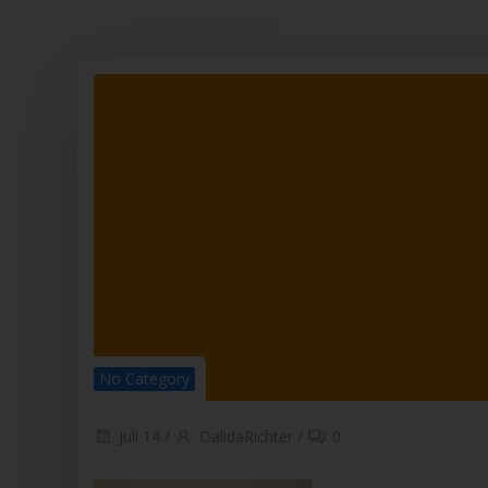
Beh
dem
per
j) 
Drit
and
Auf
Vera
die
k) 
Einw
Fal
Wil
best
sie
einv
Nam
No Category
Ver
Mit
and
Juli 14
/
DalidaRichter
/
0
Ric