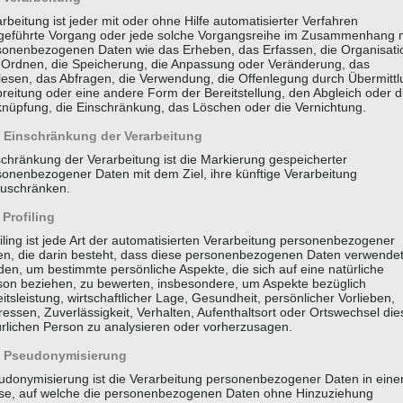
rbeitung ist jeder mit oder ohne Hilfe automatisierter Verfahren
geführte Vorgang oder jede solche Vorgangsreihe im Zusammenhang 
sonenbezogenen Daten wie das Erheben, das Erfassen, die Organisati
 Ordnen, die Speicherung, die Anpassung oder Veränderung, das
lesen, das Abfragen, die Verwendung, die Offenlegung durch Übermittl
reitung oder eine andere Form der Bereitstellung, den Abgleich oder d
knüpfung, die Einschränkung, das Löschen oder die Vernichtung.
Einschränkung der Verarbeitung
schränkung der Verarbeitung ist die Markierung gespeicherter
sonenbezogener Daten mit dem Ziel, ihre künftige Verarbeitung
zuschränken.
Profiling
iling ist jede Art der automatisierten Verarbeitung personenbezogener
en, die darin besteht, dass diese personenbezogenen Daten verwende
en, um bestimmte persönliche Aspekte, die sich auf eine natürliche
son beziehen, zu bewerten, insbesondere, um Aspekte bezüglich
itsleistung, wirtschaftlicher Lage, Gesundheit, persönlicher Vorlieben,
ressen, Zuverlässigkeit, Verhalten, Aufenthaltsort oder Ortswechsel die
ürlichen Person zu analysieren oder vorherzusagen.
Pseudonymisierung
udonymisierung ist die Verarbeitung personenbezogener Daten in eine
se, auf welche die personenbezogenen Daten ohne Hinzuziehung