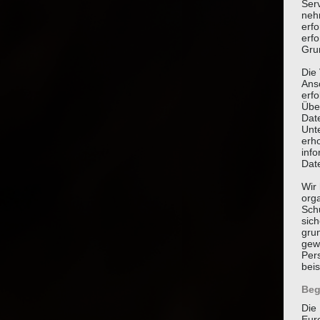
Ser
neh
erf
erfo
Grun
Die
Ans
erf
Übe
Dat
Unt
erh
info
Dat
Wir 
org
Sch
sic
grun
gew
Per
beis
Beg
Die 
Eur