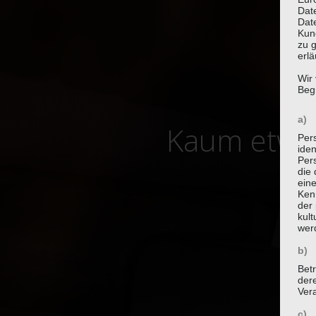
Dat
Date
Kun
zu g
erlä
Wir
Begr
a) 
Kaum etwas
Per
iden
Pers
die 
ein
Ken
der 
kult
wer
b) 
Betr
der
Vera
c) 