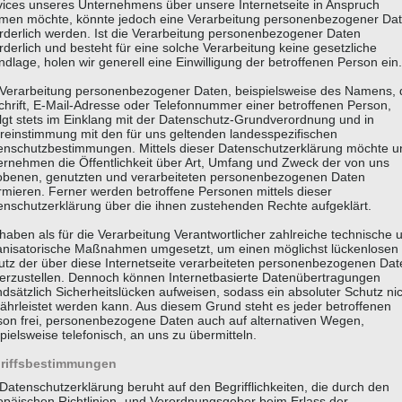
vices unseres Unternehmens über unsere Internetseite in Anspruch
men möchte, könnte jedoch eine Verarbeitung personenbezogener Da
orderlich werden. Ist die Verarbeitung personenbezogener Daten
rderlich und besteht für eine solche Verarbeitung keine gesetzliche
dlage, holen wir generell eine Einwilligung der betroffenen Person ein.
 Verarbeitung personenbezogener Daten, beispielsweise des Namens, 
chrift, E-Mail-Adresse oder Telefonnummer einer betroffenen Person,
olgt stets im Einklang mit der Datenschutz-Grundverordnung und in
reinstimmung mit den für uns geltenden landesspezifischen
enschutzbestimmungen. Mittels dieser Datenschutzerklärung möchte u
ernehmen die Öffentlichkeit über Art, Umfang und Zweck der von uns
obenen, genutzten und verarbeiteten personenbezogenen Daten
rmieren. Ferner werden betroffene Personen mittels dieser
enschutzerklärung über die ihnen zustehenden Rechte aufgeklärt.
haben als für die Verarbeitung Verantwortlicher zahlreiche technische 
anisatorische Maßnahmen umgesetzt, um einen möglichst lückenlosen
utz der über diese Internetseite verarbeiteten personenbezogenen Dat
herzustellen. Dennoch können Internetbasierte Datenübertragungen
dsätzlich Sicherheitslücken aufweisen, sodass ein absoluter Schutz ni
ährleistet werden kann. Aus diesem Grund steht es jeder betroffenen
son frei, personenbezogene Daten auch auf alternativen Wegen,
pielsweise telefonisch, an uns zu übermitteln.
riffsbestimmungen
Datenschutzerklärung beruht auf den Begrifflichkeiten, die durch den
opäischen Richtlinien- und Verordnungsgeber beim Erlass der