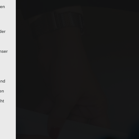
ten
der
nser
und
en
cht