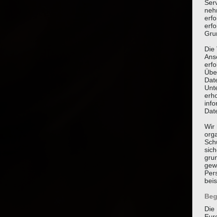
Ser
neh
erf
erfo
Grun
Die
Ans
erf
Übe
Dat
Unt
erh
info
Dat
Wir 
org
Sch
sic
grun
gew
Per
beis
Beg
Die 
Eur