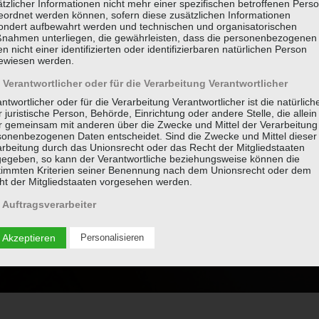
tzlicher Informationen nicht mehr einer spezifischen betroffenen Pers
eordnet werden können, sofern diese zusätzlichen Informationen
ondert aufbewahrt werden und technischen und organisatorischen
nahmen unterliegen, die gewährleisten, dass die personenbezogenen
n nicht einer identifizierten oder identifizierbaren natürlichen Person
ewiesen werden.
Verantwortlicher oder für die Verarbeitung Verantwortlicher
ntwortlicher oder für die Verarbeitung Verantwortlicher ist die natürlich
 juristische Person, Behörde, Einrichtung oder andere Stelle, die allein
r gemeinsam mit anderen über die Zwecke und Mittel der Verarbeitung
sonenbezogenen Daten entscheidet. Sind die Zwecke und Mittel dieser
arbeitung durch das Unionsrecht oder das Recht der Mitgliedstaaten
gegeben, so kann der Verantwortliche beziehungsweise können die
timmten Kriterien seiner Benennung nach dem Unionsrecht oder dem
ht der Mitgliedstaaten vorgesehen werden.
Auftragsverarbeiter
ragsverarbeiter ist eine natürliche oder juristische Person, Behörde,
richtung oder andere Stelle, die personenbezogene Daten im Auftrag d
 Akzeptieren
Personalisieren
ntwortlichen verarbeitet.
 Empfänger
änger ist eine natürliche oder juristische Person, Behörde, Einrichtun
r andere Stelle, der personenbezogene Daten offengelegt werden,
hängig davon, ob es sich bei ihr um einen Dritten handelt oder nicht.