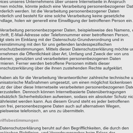
vices unseres Unternehmens über unsere Internetseite in Anspruch
men möchte, könnte jedoch eine Verarbeitung personenbezogener Da
orderlich werden. Ist die Verarbeitung personenbezogener Daten
rderlich und besteht für eine solche Verarbeitung keine gesetzliche
dlage, holen wir generell eine Einwilligung der betroffenen Person ein.
 Verarbeitung personenbezogener Daten, beispielsweise des Namens, 
chrift, E-Mail-Adresse oder Telefonnummer einer betroffenen Person,
olgt stets im Einklang mit der Datenschutz-Grundverordnung und in
reinstimmung mit den für uns geltenden landesspezifischen
enschutzbestimmungen. Mittels dieser Datenschutzerklärung möchte u
ernehmen die Öffentlichkeit über Art, Umfang und Zweck der von uns
obenen, genutzten und verarbeiteten personenbezogenen Daten
rmieren. Ferner werden betroffene Personen mittels dieser
enschutzerklärung über die ihnen zustehenden Rechte aufgeklärt.
haben als für die Verarbeitung Verantwortlicher zahlreiche technische 
anisatorische Maßnahmen umgesetzt, um einen möglichst lückenlosen
utz der über diese Internetseite verarbeiteten personenbezogenen Dat
herzustellen. Dennoch können Internetbasierte Datenübertragungen
dsätzlich Sicherheitslücken aufweisen, sodass ein absoluter Schutz ni
ährleistet werden kann. Aus diesem Grund steht es jeder betroffenen
son frei, personenbezogene Daten auch auf alternativen Wegen,
pielsweise telefonisch, an uns zu übermitteln.
riffsbestimmungen
Datenschutzerklärung beruht auf den Begrifflichkeiten, die durch den
opäischen Richtlinien- und Verordnungsgeber beim Erlass der