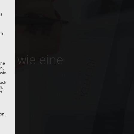
es
en
ng wie eine
ene
en,
 wie
uck
n,
rt
son,