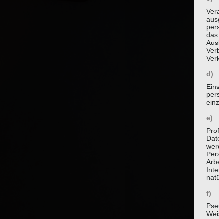
Vera
aus
per
das
Aus
Verb
Ver
d) 
Ein
per
ein
e) 
Prof
Dat
werd
Per
Arbe
Inte
nat
f) 
Pse
Wei