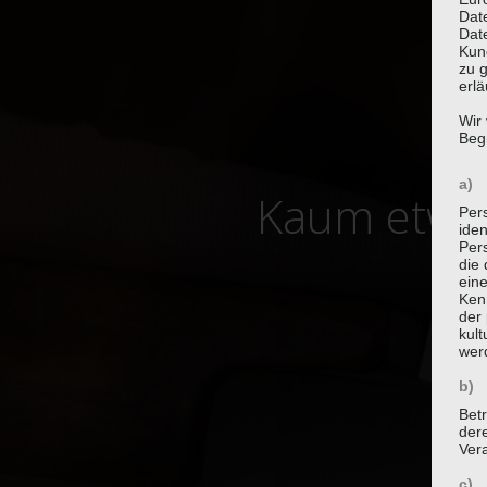
Dat
Date
Kun
zu g
erlä
Wir
Begr
a) 
Kaum etwas
Per
iden
Pers
die 
ein
Ken
der 
kult
wer
b) 
Betr
der
Vera
c) 