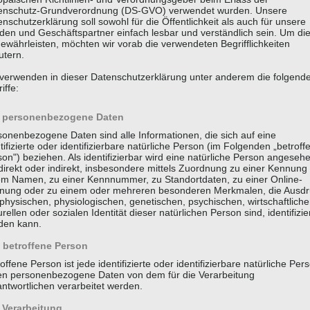
enschutz-Grundverordnung (DS-GVO) verwendet wurden. Unsere
nschutzerklärung soll sowohl für die Öffentlichkeit als auch für unsere
den und Geschäftspartner einfach lesbar und verständlich sein. Um di
ewährleisten, möchten wir vorab die verwendeten Begrifflichkeiten
utern.
 verwenden in dieser Datenschutzerklärung unter anderem die folgend
iffe:
personenbezogene Daten
 braucht so viel Erkläru
sonenbezogene Daten sind alle Informationen, die sich auf eine
tifizierte oder identifizierbare natürliche Person (im Folgenden „betroff
Steuererklärung.
on") beziehen. Als identifizierbar wird eine natürliche Person angeseh
direkt oder indirekt, insbesondere mittels Zuordnung zu einer Kennung
em Namen, zu einer Kennnummer, zu Standortdaten, zu einer Online-
nung oder zu einem oder mehreren besonderen Merkmalen, die Ausdr
physischen, physiologischen, genetischen, psychischen, wirtschaftliche
Brigitte Fuchs,
Schweizer Autorin, Lyrikerin, Sprachspielerin (*1951)
urellen oder sozialen Identität dieser natürlichen Person sind, identifizie
den kann.
betroffene Person
KONTAKT
LEISTUNGEN
offene Person ist jede identifizierte oder identifizierbare natürliche Per
en personenbezogene Daten von dem für die Verarbeitung
ntwortlichen verarbeitet werden.
Verarbeitung