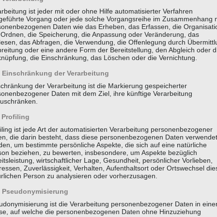
rbeitung ist jeder mit oder ohne Hilfe automatisierter Verfahren
geführte Vorgang oder jede solche Vorgangsreihe im Zusammenhang 
sonenbezogenen Daten wie das Erheben, das Erfassen, die Organisati
 Ordnen, die Speicherung, die Anpassung oder Veränderung, das
lesen, das Abfragen, die Verwendung, die Offenlegung durch Übermittl
reitung oder eine andere Form der Bereitstellung, den Abgleich oder d
knüpfung, die Einschränkung, das Löschen oder die Vernichtung.
Einschränkung der Verarbeitung
schränkung der Verarbeitung ist die Markierung gespeicherter
sonenbezogener Daten mit dem Ziel, ihre künftige Verarbeitung
zuschränken.
Profiling
iling ist jede Art der automatisierten Verarbeitung personenbezogener
en, die darin besteht, dass diese personenbezogenen Daten verwende
en, um bestimmte persönliche Aspekte, die sich auf eine natürliche
son beziehen, zu bewerten, insbesondere, um Aspekte bezüglich
itsleistung, wirtschaftlicher Lage, Gesundheit, persönlicher Vorlieben,
ressen, Zuverlässigkeit, Verhalten, Aufenthaltsort oder Ortswechsel die
ürlichen Person zu analysieren oder vorherzusagen.
Pseudonymisierung
udonymisierung ist die Verarbeitung personenbezogener Daten in eine
se, auf welche die personenbezogenen Daten ohne Hinzuziehung