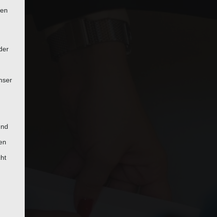
ten
der
nser
und
en
cht