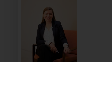
Dali
Alte
732
Deu
+49
E-M
Coo
Die
und
effe
Tec
Ger
Int
Sie
Tags:
NO TAG
dur
Zah
Beitragsnavigation
enth
PREVIOUS ARTICLE
Ken
Int
kön