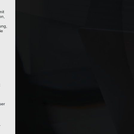
mit
on,
ung,
ie
t
ser
r