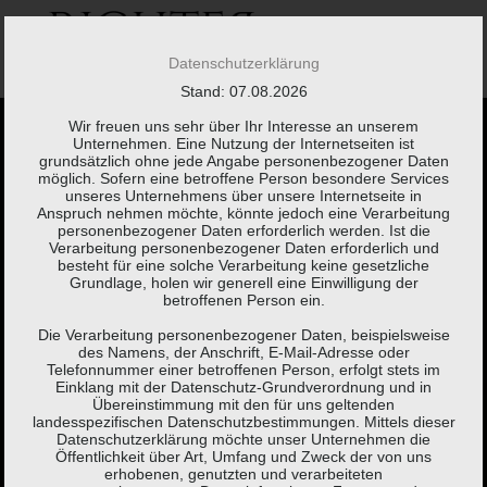
Springe
zum
Inhalt
Datenschutzerklärung
Stand: 07.08.2026
Wir freuen uns sehr über Ihr Interesse an unserem
Unternehmen. Eine Nutzung der Internetseiten ist
grundsätzlich ohne jede Angabe personenbezogener Daten
möglich. Sofern eine betroffene Person besondere Services
unseres Unternehmens über unsere Internetseite in
Anspruch nehmen möchte, könnte jedoch eine Verarbeitung
Kaum etwas braucht
personenbezogener Daten erforderlich werden. Ist die
Verarbeitung personenbezogener Daten erforderlich und
besteht für eine solche Verarbeitung keine gesetzliche
so viel Erklärung wie
Grundlage, holen wir generell eine Einwilligung der
betroffenen Person ein.
eine Steuererklärung.
Die Verarbeitung personenbezogener Daten, beispielsweise
des Namens, der Anschrift, E-Mail-Adresse oder
Telefonnummer einer betroffenen Person, erfolgt stets im
Einklang mit der Datenschutz-Grundverordnung und in
Brigitte Fuchs,
Schweizer Autorin, Lyrikerin, Sprachspielerin
Übereinstimmung mit den für uns geltenden
landesspezifischen Datenschutzbestimmungen. Mittels dieser
(*1951)
Datenschutzerklärung möchte unser Unternehmen die
Öffentlichkeit über Art, Umfang und Zweck der von uns
erhobenen, genutzten und verarbeiteten
KONTAKT
LEISTUNGEN