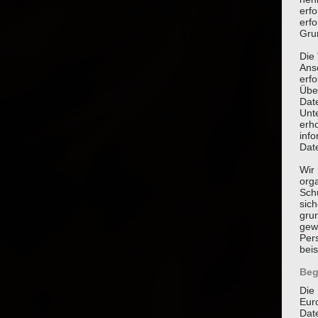
erf
erfo
Grun
Die
Ans
erf
Übe
Dat
Unt
erh
info
Dat
Wir 
org
Sch
sic
grun
gew
Per
beis
Beg
Die 
Eur
Dat