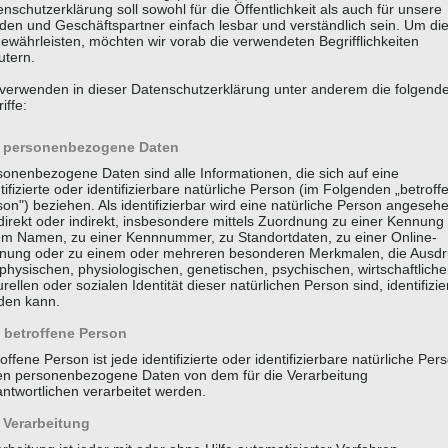
nschutzerklärung soll sowohl für die Öffentlichkeit als auch für unsere
den und Geschäftspartner einfach lesbar und verständlich sein. Um di
ewährleisten, möchten wir vorab die verwendeten Begrifflichkeiten
utern.
 verwenden in dieser Datenschutzerklärung unter anderem die folgend
 braucht so viel Erkläru
iffe:
personenbezogene Daten
Steuererklärung.
sonenbezogene Daten sind alle Informationen, die sich auf eine
tifizierte oder identifizierbare natürliche Person (im Folgenden „betroff
on") beziehen. Als identifizierbar wird eine natürliche Person angeseh
direkt oder indirekt, insbesondere mittels Zuordnung zu einer Kennung
Brigitte Fuchs,
Schweizer Autorin, Lyrikerin, Sprachspielerin (*1951)
em Namen, zu einer Kennnummer, zu Standortdaten, zu einer Online-
nung oder zu einem oder mehreren besonderen Merkmalen, die Ausdr
physischen, physiologischen, genetischen, psychischen, wirtschaftliche
KONTAKT
LEISTUNGEN
urellen oder sozialen Identität dieser natürlichen Person sind, identifizie
den kann.
betroffene Person
offene Person ist jede identifizierte oder identifizierbare natürliche Per
en personenbezogene Daten von dem für die Verarbeitung
ntwortlichen verarbeitet werden.
Verarbeitung