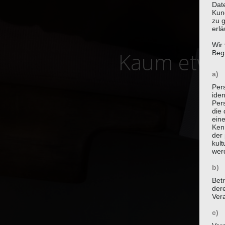
Date
Kun
zu g
erlä
Wir
Kaum etwas
Begr
a) 
Per
iden
Pers
die 
ein
Ken
der 
kult
wer
b) 
Betr
der
Vera
c) 