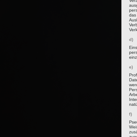
Vera
aus
per
das
Aus
Verb
Ver
d) 
Ein
per
ein
e) 
Prof
Dat
werd
Per
Arbe
Inte
nat
f) 
Pse
Wei
zusä
zug