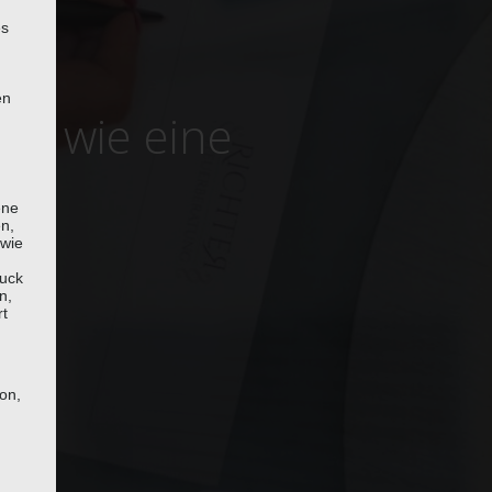
es
en
ng wie eine
ene
en,
 wie
uck
n,
rt
son,