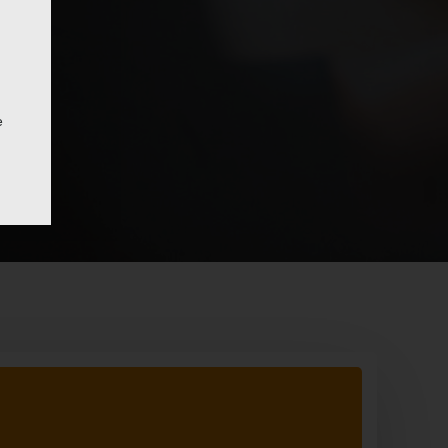
e
 von
es
g