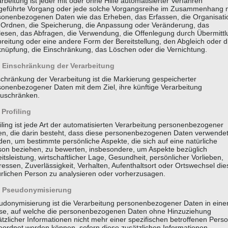
rbeitung ist jeder mit oder ohne Hilfe automatisierter Verfahren
geführte Vorgang oder jede solche Vorgangsreihe im Zusammenhang 
sonenbezogenen Daten wie das Erheben, das Erfassen, die Organisati
 Ordnen, die Speicherung, die Anpassung oder Veränderung, das
lesen, das Abfragen, die Verwendung, die Offenlegung durch Übermittl
reitung oder eine andere Form der Bereitstellung, den Abgleich oder d
knüpfung, die Einschränkung, das Löschen oder die Vernichtung.
Einschränkung der Verarbeitung
schränkung der Verarbeitung ist die Markierung gespeicherter
sonenbezogener Daten mit dem Ziel, ihre künftige Verarbeitung
zuschränken.
Profiling
iling ist jede Art der automatisierten Verarbeitung personenbezogener
en, die darin besteht, dass diese personenbezogenen Daten verwende
en, um bestimmte persönliche Aspekte, die sich auf eine natürliche
son beziehen, zu bewerten, insbesondere, um Aspekte bezüglich
itsleistung, wirtschaftlicher Lage, Gesundheit, persönlicher Vorlieben,
ressen, Zuverlässigkeit, Verhalten, Aufenthaltsort oder Ortswechsel die
ürlichen Person zu analysieren oder vorherzusagen.
Pseudonymisierung
udonymisierung ist die Verarbeitung personenbezogener Daten in eine
se, auf welche die personenbezogenen Daten ohne Hinzuziehung
tzlicher Informationen nicht mehr einer spezifischen betroffenen Pers
eordnet werden können, sofern diese zusätzlichen Informationen