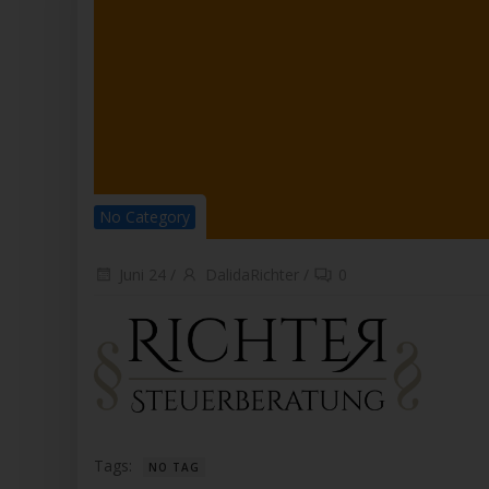
per
j) 
Drit
and
Auf
Vera
die
k) 
Einw
No Category
Fal
Wil
best
Juni 24
/
DalidaRichter
/
0
sie
einv
Nam
Ver
Mit
and
Ric
Tags:
NO TAG
Dali