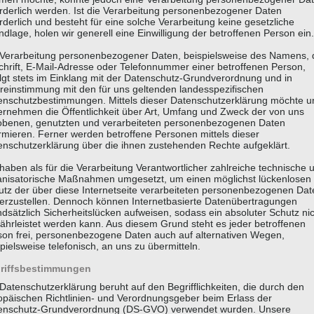
orderlich werden. Ist die Verarbeitung personenbezogener Daten
rderlich und besteht für eine solche Verarbeitung keine gesetzliche
dlage, holen wir generell eine Einwilligung der betroffenen Person ein.
 Verarbeitung personenbezogener Daten, beispielsweise des Namens, 
chrift, E-Mail-Adresse oder Telefonnummer einer betroffenen Person,
olgt stets im Einklang mit der Datenschutz-Grundverordnung und in
reinstimmung mit den für uns geltenden landesspezifischen
enschutzbestimmungen. Mittels dieser Datenschutzerklärung möchte u
ernehmen die Öffentlichkeit über Art, Umfang und Zweck der von uns
obenen, genutzten und verarbeiteten personenbezogenen Daten
rmieren. Ferner werden betroffene Personen mittels dieser
enschutzerklärung über die ihnen zustehenden Rechte aufgeklärt.
haben als für die Verarbeitung Verantwortlicher zahlreiche technische 
anisatorische Maßnahmen umgesetzt, um einen möglichst lückenlosen
utz der über diese Internetseite verarbeiteten personenbezogenen Dat
herzustellen. Dennoch können Internetbasierte Datenübertragungen
dsätzlich Sicherheitslücken aufweisen, sodass ein absoluter Schutz ni
ährleistet werden kann. Aus diesem Grund steht es jeder betroffenen
son frei, personenbezogene Daten auch auf alternativen Wegen,
pielsweise telefonisch, an uns zu übermitteln.
riffsbestimmungen
Datenschutzerklärung beruht auf den Begrifflichkeiten, die durch den
opäischen Richtlinien- und Verordnungsgeber beim Erlass der
enschutz-Grundverordnung (DS-GVO) verwendet wurden. Unsere