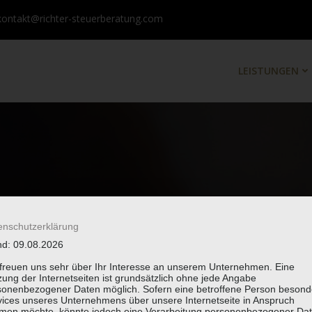
kontakt@richter-steuerberatung.com
LEISTUNGEN
enschutzerklärung
nd: 09.08.2026
 freuen uns sehr über Ihr Interesse an unserem Unternehmen. Eine
ung der Internetseiten ist grundsätzlich ohne jede Angabe
sonenbezogener Daten möglich. Sofern eine betroffene Person besond
vices unseres Unternehmens über unsere Internetseite in Anspruch
men möchte, könnte jedoch eine Verarbeitung personenbezogener Da