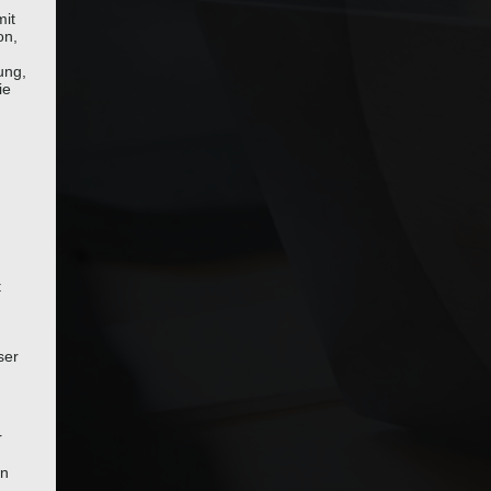
mit
on,
ung,
ie
t
ser
r
on