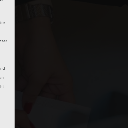
der
nser
und
en
cht